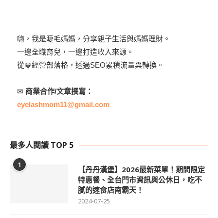
嗨，我是睫毛媽媽，分享親子生活與媽媽理財。
一邊全職育兒，一邊打造收入來源。
從零經營部落格，透過SEO累積流量與轉換。
✉
商業合作/文章撰寫：
eyelashmom11@gmail.com
最多人閱讀 TOP 5
1
【丹丹漢堡】2026最新菜單！期間限定
特惠餐、全台門市資訊與公休日，吃不
膩的速食店南霸天！
2024-07-25