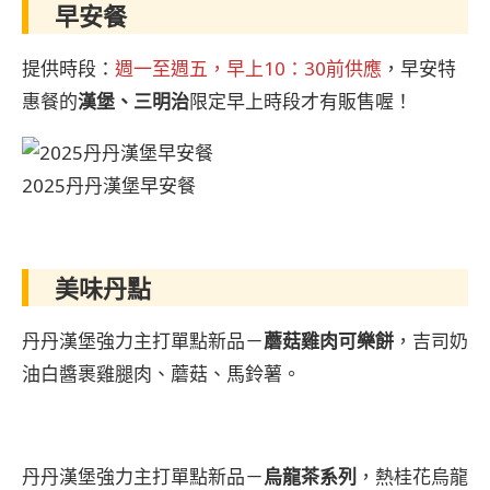
早安餐
提供時段：
週一至週五，早上10：30前供應
，早安特
惠餐的
漢堡、三明治
限定早上時段才有販售喔！
2025丹丹漢堡早安餐
美味丹點
丹丹漢堡強力主打單點新品－
蘑菇雞肉可樂餅
，吉司奶
油白醬裹雞腿肉、蘑菇、馬鈴薯。
丹丹漢堡強力主打單點新品－
烏龍茶系列
，熱桂花烏龍