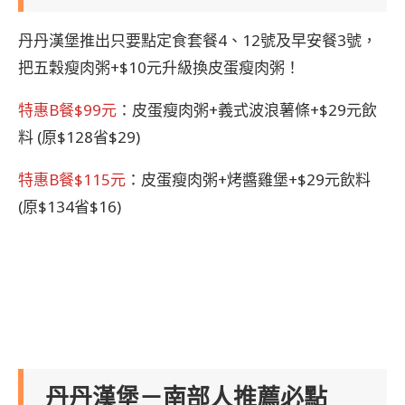
丹丹漢堡推出只要點定食套餐4、12號及早安餐3號，
把五穀瘦肉粥+$10元升級換皮蛋瘦肉粥！
特惠B餐$99元
：皮蛋瘦肉粥+義式波浪薯條+$29元飲
料 (原$128省$29)
特惠B餐$115元
：皮蛋瘦肉粥+烤醬雞堡+$29元飲料
(原$134省$16)
丹丹漢堡－南部人推薦必點