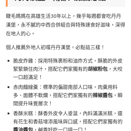
睫毛媽媽在高雄生活30年以上，幾乎每週都會吃丹丹
漢堡，永不膩的中西合併組合與特殊速食好滋味，深得
在地人的心。
個人推薦外地人初嚐丹丹漢堡，必點這三樣！
脆皮炸雞：採用特殊裹粉和油炸方式，酥脆的外皮
緊緊鎖住肉汁，搭配它們家獨有的
胡椒粉包
，大咬
一口超滿足！
赤肉麵線羹：標準的偏甜南部人口味，肉羹用料
多、面體不軟爛，搭配它們家獨有的
辣椒醬包
，瞬
間提升味覺層次！
香酥米糕：酥香外皮令人垂涎，內料滿滿米糕，還
有花生和香菇增添風味與口感，搭配它們家獨有的
醬油醬包
，鹹香好吃一口接一口！