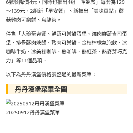
6號餐降價4元，同時也推出4組「呷飽餐」每套為129
～139元、2組新「早安餐」、新推出「美味單點」蘑
菇雞肉可樂餅、烏龍茶。
停售「大碗豪爽餐、鮮蔬可樂餅蛋堡、燒肉鮮蔬吉司蛋
堡、排骨酥肉焿麵、豬肉可樂餅、金桔檸檬氣泡飲、冰
咖啡牛奶、冰美祿咖啡、熱咖啡、熱紅茶、熱麥芽巧克
力」等11個品項。
以下為丹丹漢堡價格調整過的最新菜單：
丹丹漢堡菜單全圖
20250912丹丹漢堡菜單