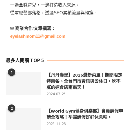
一邊全職育兒，一邊打造收入來源。
從零經營部落格，透過SEO累積流量與轉換。
✉
商業合作/文章撰寫：
eyelashmom11@gmail.com
最多人閱讀 TOP 5
1
【丹丹漢堡】2026最新菜單！期間限定
特惠餐、全台門市資訊與公休日，吃不
膩的速食店南霸天！
2024-07-25
2
【World Gym健身俱樂部】會員請假申
請全攻略！孕婦請假好好休息吧。
2023-11-28